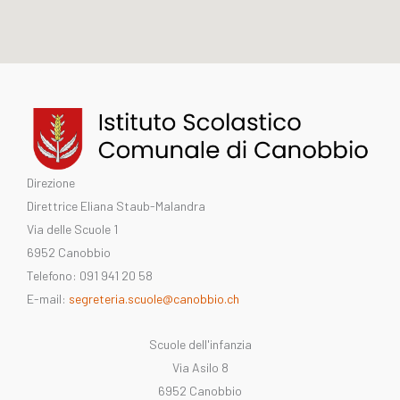
Direzione
Direttrice Eliana Staub-Malandra
Via delle Scuole 1
6952 Canobbio
Telefono: 091 941 20 58
E-mail:
segreteria.scuole@canobbio.ch
Scuole dell'infanzia
Via Asilo 8
6952 Canobbio